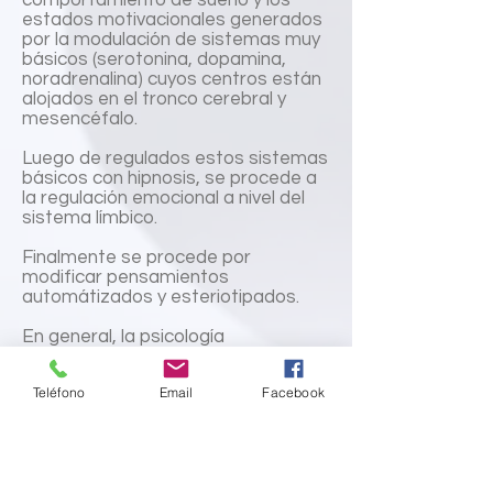
comportamiento de sueño y los
estados motivacionales generados
por la modulación de sistemas muy
básicos (serotonina, dopamina,
noradrenalina) cuyos centros están
alojados en el tronco cerebral y
mesencéfalo.
Luego de regulados estos sistemas
básicos con hipnosis, se procede a
la regulación emocional a nivel del
sistema límbico.
Finalmente se procede por
modificar pensamientos
automátizados y esteriotipados.
En general, la psicología
convencional opera exactamente al
revés, comienza por los niveles más
Teléfono
Email
Facebook
superiores y
corticales
a cargo del
pensamiento e intencionalidad pero
no llega a regular los sistemas a la
base, los cuales sostienen el
"estado global" depresivo. Por esto,