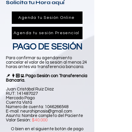
Solicita tu Hora aquí
Agenda tu Sesión Online
Agenda tu sesión Presencial
PAGO DE SESIÓN
Para confirmar su agendamiento
cancelar el valor de la sesión al menos 24
horas antes vía transferencia bancaria.
📌 👨🏻‍💻 Pago Sesión con Transferencia
Bancaria.
Juan Cristóbal Ruiz Díaz
RUT:
141487027
Mercado Pago
Cuenta Vista
Número de cuenta:
1046266548
E-mail:
neurohipnosis@gmail.com
Asunto: Nombre completo del Paciente
Valor Sesión:
$40.000
O bien en el siguiente botón de pago